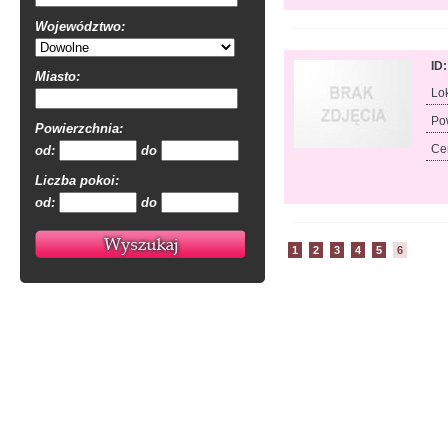
Województwo:
ID
Miasto:
Lok
Po
Powierzchnia:
Ce
od:
do
Liczba pokoi:
od:
do
1
2
3
4
5
6