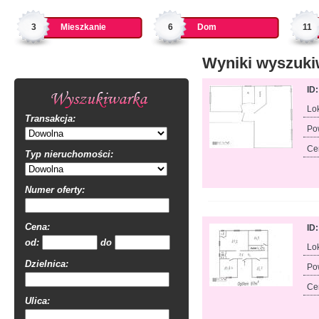
3
Mieszkanie
6
Dom
11
Wyniki wyszuki
ID
Lok
Transakcja:
Po
Ce
Typ nieruchomości:
Numer oferty:
Cena:
ID
od:
do
Lok
Dzielnica:
Po
Ce
Ulica: