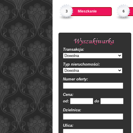
3
Mieszkanie
6
Transakcja:
Typ nieruchomości:
Numer oferty:
Cena:
od:
do
Dzielnica:
Ulica: