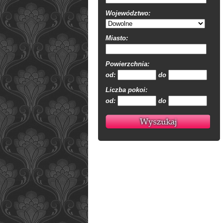
Województwo:
Miasto:
Powierzchnia:
od:
do
Liczba pokoi:
od:
do