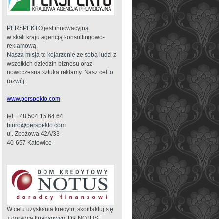
PERSPEKTO jest innowacyjną
w skali kraju agencją konsultingowo-
reklamową.
Nasza misja to kojarzenie ze sobą ludzi z
wszelkich dziedzin biznesu oraz
nowoczesna sztuka reklamy. Nasz cel to
rozwój.
www.perspekto.com
tel. +48 504 15 64 64
biuro@perspekto.com
ul. Zbożowa 42A/33
40-657 Katowice
W celu uzyskania kredytu, skontaktuj się
z doradcą finansowym DK NOTUS: