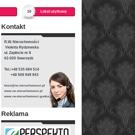
10
Lokal użytkowy
Kontakt
R.W. Nieruchomości
Violetta Rydzewska
ul. Zapłocie nr 8
62-020 Swarzędz
Tel.:+48 535 084 514
+48 509 949 943
biuro@rw.nieruchomosci.pl
www.rw.nieruchomosci.pl
www.rw-nieruchomosci.gratka.pl
Reklama