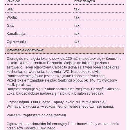
Piwnica:
brak danych
Siła:
tak
Woda:
tak
Gaz:
tak
Kanalizacja:
tak
Ogrzewanie:
tak
Informacje dodatkowe:
Oferuję do wynajęcia lokal o pow. ok. 130 m2 znajdujący się w Bogucinie
, około 10 km od centrum Poznania. Wejście do lokalu z poziomu
zerowego. Teren ogrodzony. Całość to jedna sala typu open space oraz
kuchenka, serwerownia, kotłownia i WC. Na podłodze płytki.
Pomieszczenie główne jest bardzo jasne i dobrze doświetlone.
Przed lokalem znajduje się plac (parking) o pow. ok. 140 m2 wyłożony
kostką brukową.
Budynek znajduje się tuż obok bardzo ruchliwej trasy Poznań- Gniezno.
Lokal bardzo dobrze nadaje się na biuro lub salon sprzedaży.
Czynsz najmu 3300 zł netto + opłaty (około 700 zł miesięcznie)
Wymagana kaucja w wysokości jednomiesięcznego czynszu najmu.
Polecam i zapraszam do obejrzenia!!!
Ogłoszenie ma charakter informacyjny i nie stanowi oferty w rozumieniu
przepisów Kodeksu Cywilnego.