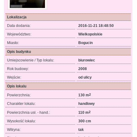
Lokalizacja
Data dodania:
2016-11-21 18:48:50
Województwo:
Wielkopolskie
Miasto:
Bogucin
Opis budynku
Umiejscowienie / Typ lokalu:
biurowiec
Rok budowy:
2008
Wejście:
od ulicy
Opis lokalu
2
Powierzchnia:
130 m
Charakter lokalu:
handlowy
2
Powierzchnia usł. - hand.:
110 m
Wysokość lokalu:
300 cm
Witryna:
tak