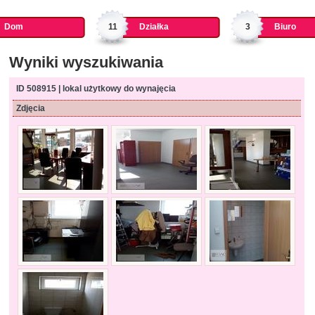
Dom
11
Działka
3
Biuro
Wyniki wyszukiwania
ID 508915 | lokal użytkowy do wynajęcia
Zdjęcia