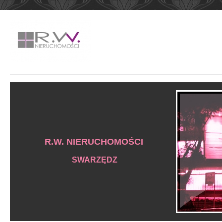
R.W. NIERUCHOMOŚCI
SWARZĘDZ