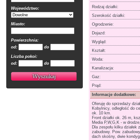
Rodzaj działki:
Województwo:
Szerokość działki:
Miasto:
Ogrodzenie:
Dojazd:
Powierzchnia:
Wygląd:
od:
do
Kształt:
Liczba pokoi:
Woda:
od:
do
Kanalizacja:
Gaz:
Prąd:
Informacje dodatkowe:
Oferuję do sprzedaży dzi
Kobylnicy, odległość do 
ok. 10 km.
Front działki ok. 26 m, ksz
Media P,W,G,K - w drodze,
Dla zespołu kilku działek
zabudowy. Pow. zabudowy 
dach skośny, dwie kondyg