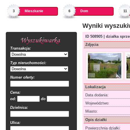
3
Mieszkanie
6
Dom
11
Wyniki wyszuki
ID 508905 | działka sprz
Zdjęcia
Transakcja:
Typ nieruchomości:
Numer oferty:
Lokalizacja
Cena:
Data dodania:
od:
do
Województwo:
Dzielnica:
Miasto:
Opis działki
Ulica:
Powierzchnia działki: