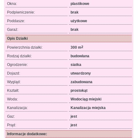
Okna:
plastikowe
Podpiwniczenie:
brak
Poddasze:
użytkowe
Garaż:
brak
Opis Działki
2
Powierzchnia działki:
300 m
Rodzaj działki:
budowlana
Ogrodzenie:
siatka
Dojazd:
utwardzony
Wygląd:
zabudowana
Kształt:
prostokąt
Woda:
Wodociąg miejski
Kanalizacja:
Kanalizacja miejska
Gaz:
jest
Prąd:
jest
Informacje dodatkowe: