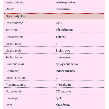
Województwo:
Wielkopolskie
Miasto:
Komorniki
Opis budynku
Rok budowy:
2016
Typ domu:
pół bliźniaka
2
Powierzchnia:
120 m
Liczba pokoi:
4
Liczba pięter:
1-piętrowy
Technologia:
murowana
Stan budynku:
do wykończenia
Charakter:
jednorodzinny
Liczba łazienek:
2
Przeznaczenie:
mieszkalny
Ogrzewanie:
CO gazowe
Elewacja:
tynk
Dach:
dachówka