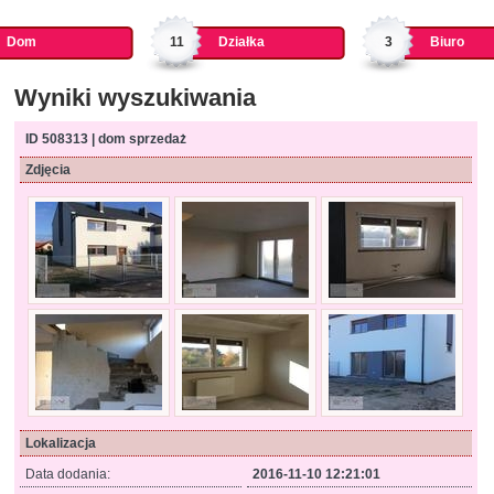
Dom
11
Działka
3
Biuro
Wyniki wyszukiwania
ID 508313 | dom sprzedaż
Zdjęcia
Lokalizacja
Data dodania:
2016-11-10 12:21:01