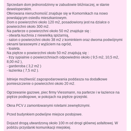
Sprzedam dom jednorodzinny w zabudowie bliźniaczej, w stanie
deweloperskim.
Oferowana nieruchomość znajduje się w Komornikach na nowo
powstającym osiedlu mieszkaniowym.
Dom o powierzchni około 120 m2, posadowiony jest na działce o
powierzchni około 300 m2.
Na parterze o powierzchni około 50 m2 znajduje się :
- otwarta kuchnia z niewielką spiżarnią,
- salon o powierzchni około 38 m2 z kominkiem oraz dwoma podwójnymi
oknami tarasowymi z wyjściem na ogród,
- toaleta.
Na piętrze o powierzchni około 50 m2 znajdują się :
- trzy sypialnie o powierzchniach odpowiednio około ( 9,5 m2, 10,5 m2,
8,00 m2 ),
- garderoba ( 3,2 m2 )
- łazienka ( 7,5 m2 ).
Istnieje możliwość zagospodarowania poddasza na dodatkowe
pomieszczenie o powierzchni około 20 m2.
Ogrzewanie gazowe, piec firmy Viessmann, na parterze i w łazience na
piętrze podłogowe, w pokojach na piętrze grzejniki.
Okna PCV z zamontowanymi roletami zewnętrznymi.
Przed budynkiem podwójne miejsce postojowe.
Dojazd drogą utwardzoną około 100 m od drogi głównej asfaltowej. W
pobliżu przystanki komunikacji miejskiej.