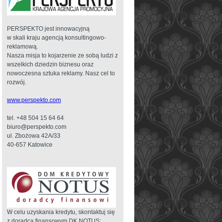
PERSPEKTO jest innowacyjną
w skali kraju agencją konsultingowo-
reklamową.
Nasza misja to kojarzenie ze sobą ludzi z
wszelkich dziedzin biznesu oraz
nowoczesna sztuka reklamy. Nasz cel to
rozwój.
www.perspekto.com
tel. +48 504 15 64 64
biuro@perspekto.com
ul. Zbożowa 42A/33
40-657 Katowice
W celu uzyskania kredytu, skontaktuj się
z doradcą finansowym DK NOTUS: