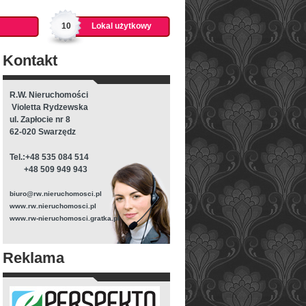
10
Lokal użytkowy
Kontakt
R.W. Nieruchomości
Violetta Rydzewska
ul. Zapłocie nr 8
62-020 Swarzędz
Tel.:+48 535 084 514
+48 509 949 943
biuro@rw.nieruchomosci.pl
www.rw.nieruchomosci.pl
www.rw-nieruchomosci.gratka.pl
Reklama