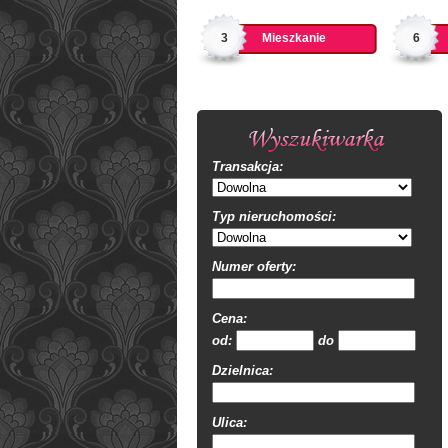
3
Mieszkanie
6
Transakcja:
Typ nieruchomości:
Numer oferty:
Cena:
od:
do
Dzielnica:
Ulica: