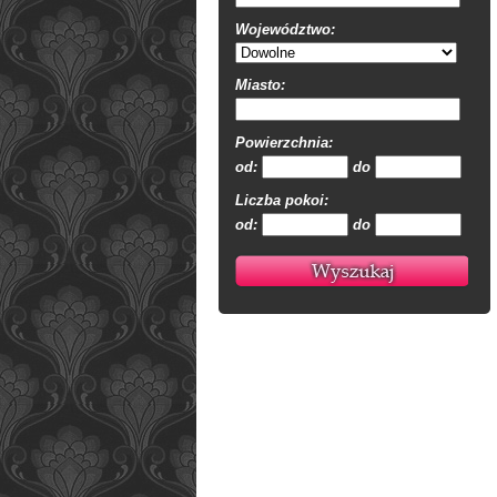
Województwo:
Miasto:
Powierzchnia:
od:
do
Liczba pokoi:
od:
do